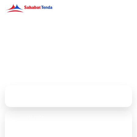
Sahabat Tenda
Supplier Distributor Produsen Tenda & Terpal untuk
kebutuhan proyek, event, usaha, instansi, dan operasional
lapangan.
Hubungi Kami
ALAMAT
Jl. Cengkeh No 11C, Jakarta Barat
TELEPON
021-226994567
62812 1029 1255