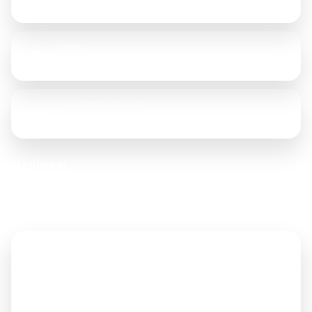
62877 8227 9131
EMAIL
sahabattenda13@gmail.com
JAM OPERASIONAL
Senin - Sabtu, 08.00 - 17.00 WIB
Navigasi
Akses cepat ke halaman penting untuk memudahkan pengunjung
menelusuri website.
Home
Tentang Kami